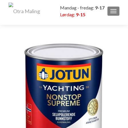
Mandag - fredag:
9-17
VEKSL
Lørdag:
9-15