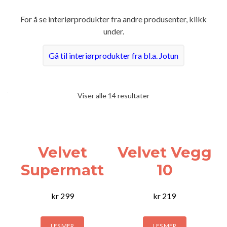
For å se interiørprodukter fra andre produsenter, klikk
under.
Gå til interiørprodukter fra bl.a. Jotun
Viser alle 14 resultater
Velvet
Velvet Vegg
Supermatt
10
kr
299
kr
219
LES MER
LES MER