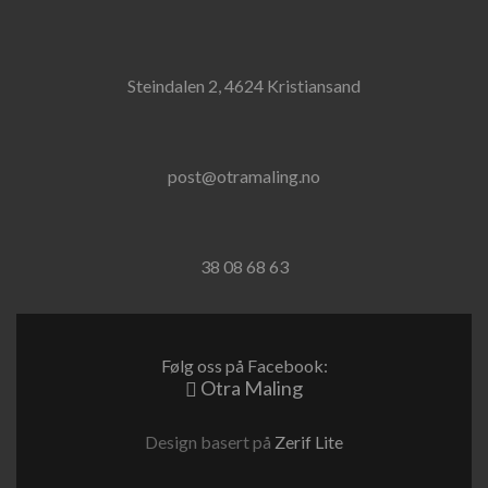
Steindalen 2, 4624 Kristiansand
post@otramaling.no
38 08 68 63
Følg oss på Facebook:
Otra Maling
Design basert på
Zerif Lite