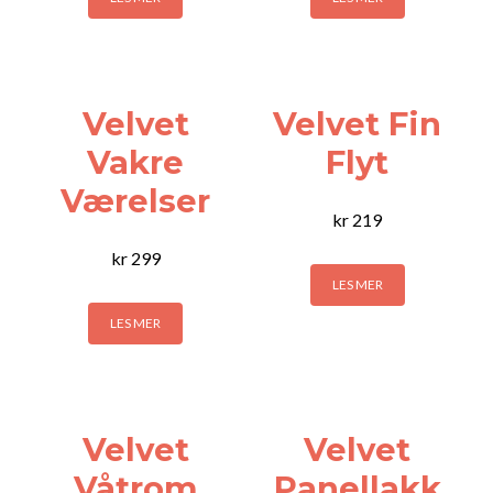
Velvet
Velvet Fin
Vakre
Flyt
Værelser
kr
219
kr
299
LES MER
LES MER
Velvet
Velvet
Våtrom
Panellakk