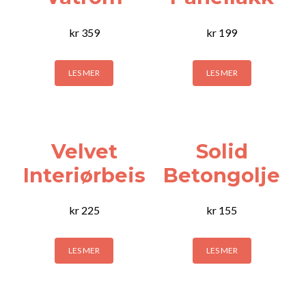
kr
359
kr
199
LES MER
LES MER
Velvet
Solid
Interiørbeis
Betongolje
kr
225
kr
155
LES MER
LES MER