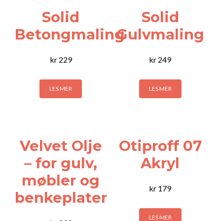
Solid
Solid
Betongmaling
Gulvmaling
kr
229
kr
249
LES MER
LES MER
Velvet Olje
Otiproff 07
– for gulv,
Akryl
møbler og
kr
179
benkeplater
LES MER