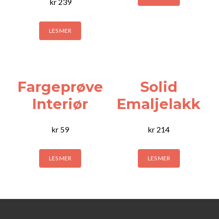
kr
239
LES MER
Fargeprøve
Solid
Interiør
Emaljelakk
kr
59
kr
214
LES MER
LES MER