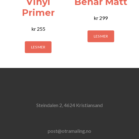
Vinyl
Benar Matt
Primer
kr
299
kr
255
LES MER
LES MER
Steindalen 2, 4624 Kristiansand
post@otramaling.no