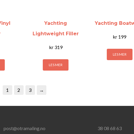
inyl
Yachting
Yachting Boat
r
Lightweight Filler
kr
199
kr
319
LES MER
LES MER
1
2
3
→
post@otramaling.no
38 08 68 63