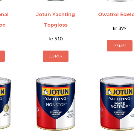
onal
Jotun Yachting
Owatrol Edelo
ion
Topgloss
kr
399
kr
510
LES MER
LES MER