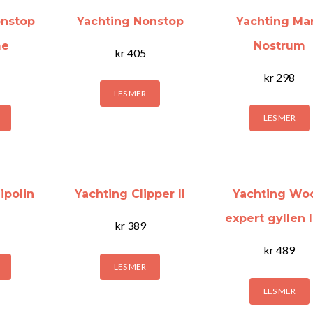
onstop
Yachting Nonstop
Yachting Ma
me
Nostrum
kr
405
kr
298
LES MER
LES MER
ipolin
Yachting Clipper II
Yachting Wo
expert gyllen 
kr
389
kr
489
LES MER
LES MER