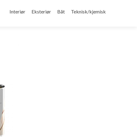
Gå
til
Interiør
Eksteriør
Båt
Teknisk/kjemisk
innhold