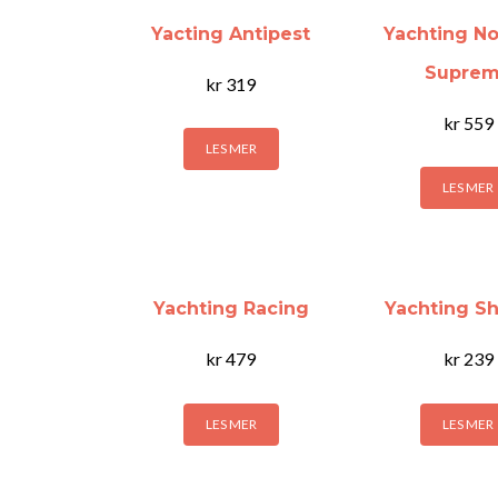
Yacting Antipest
Yachting N
Supre
kr
319
kr
559
LES MER
LES MER
Yachting Racing
Yachting Sh
kr
479
kr
239
LES MER
LES MER