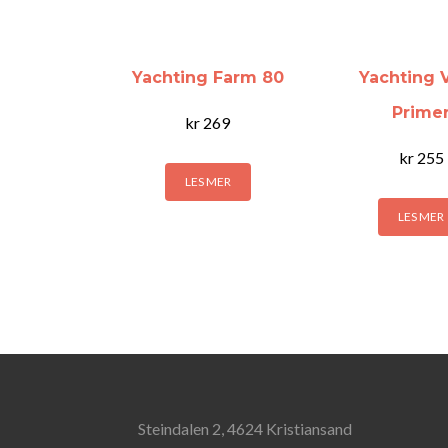
Yachting Farm 80
Yachting V
Prime
kr
269
kr
255
LES MER
LES MER
Steindalen 2, 4624 Kristiansand