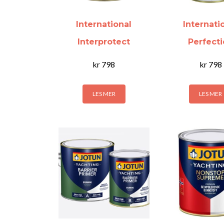
International
Internati
Interprotect
Perfect
kr
798
kr
798
LES MER
LES MER