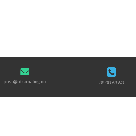
post@otramaling.no
38 08 68 63