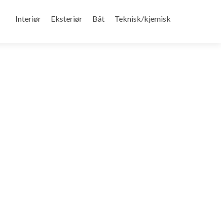
Gå
til
Interiør
Eksteriør
Båt
Teknisk/kjemisk
innhold