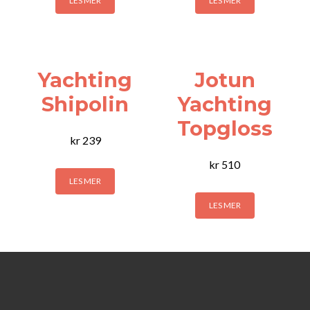
LES MER
LES MER
Yachting
Jotun
Shipolin
Yachting
Topgloss
kr
239
kr
510
LES MER
LES MER