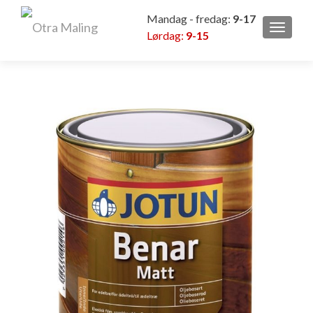
Mandag - fredag:
9-17
VEKSL
Lørdag:
9-15