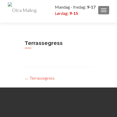
Mandag - fredag:
9-17
VEKSL
Lørdag:
9-15
Terrassegress
Innleggsnavigasjon
←
Terrassegress