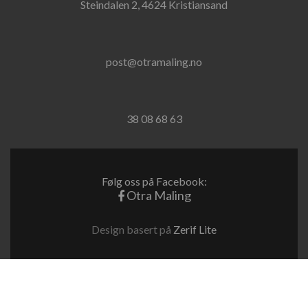
Steindalen 2, 4624 Kristiansand
post@otramaling.no
38 08 68 63
Følg oss på Facebook:
Otra Maling
Design basert på
Zerif Lite