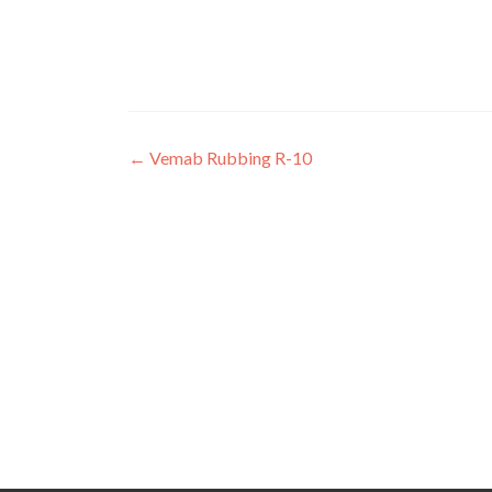
Innleggsnavigasjon
←
Vemab Rubbing R-10