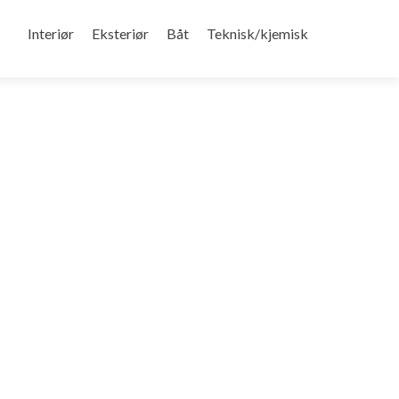
Gå
til
Interiør
Eksteriør
Båt
Teknisk/kjemisk
innhold