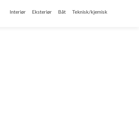
Gå
til
Interiør
Eksteriør
Båt
Teknisk/kjemisk
innhold