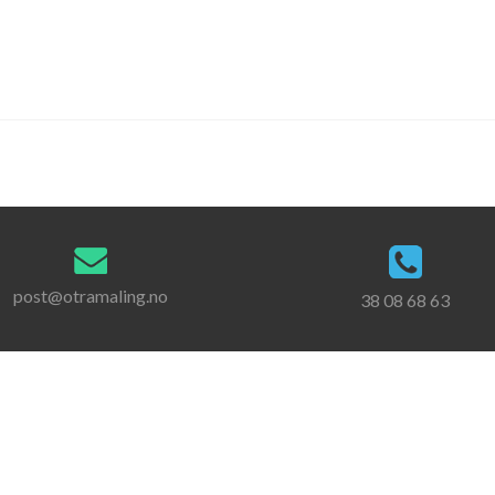
post@otramaling.no
38 08 68 63