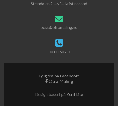
Steindalen 2, 4624 Kristiansand
post@otramaling.no
38 08 68 63
Følg oss på Facebook:
Otra Maling
Design basert på
Zerif Lite