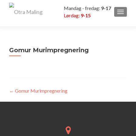
Mandag - fredag:
9-17
VEKSL
Lørdag:
9-15
Gomur Murimpregnering
Innleggsnavigasjon
←
Gomur Murimpregnering