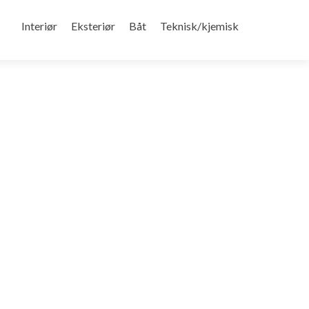
Gå
til
Interiør
Eksteriør
Båt
Teknisk/kjemisk
innhold