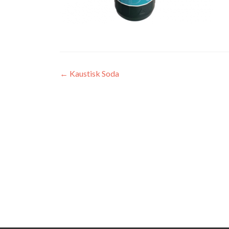
Innleggsnavigasjon
←
Kaustisk Soda