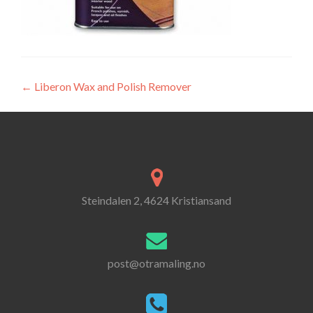
Innleggsnavigasjon
←
Liberon Wax and Polish Remover
Steindalen 2, 4624 Kristiansand
post@otramaling.no