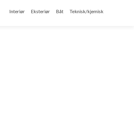
Gå
til
Interiør
Eksteriør
Båt
Teknisk/kjemisk
innhold