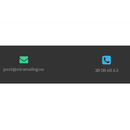
post@otramaling.no
38 08 68 63