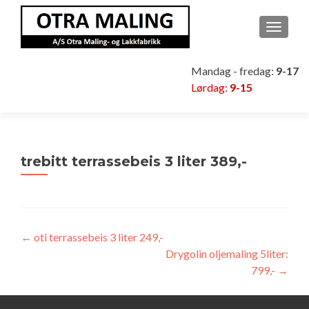
VEKSL
Mandag - fredag:
9-17
Lørdag:
9-15
trebitt terrassebeis 3 liter 389,-
Innleggsnavigasjon
←
oti terrassebeis 3 liter 249,-
Drygolin oljemaling 5liter:
799,-
→