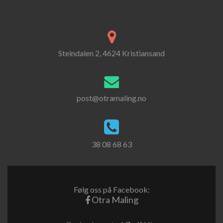
Steindalen 2, 4624 Kristiansand
post@otramaling.no
38 08 68 63
Følg oss på Facebook:
Otra Maling