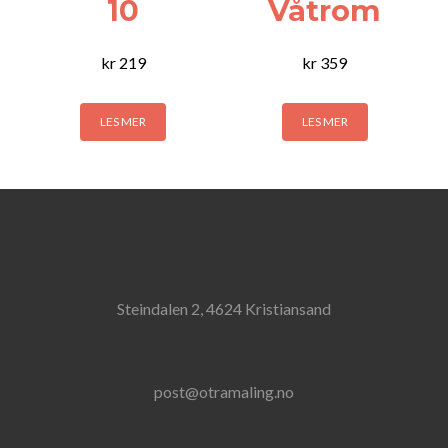
10
Våtrom
kr
219
kr
359
LES MER
LES MER
Steindalen 2, 4624 Kristiansand
post@otramaling.no