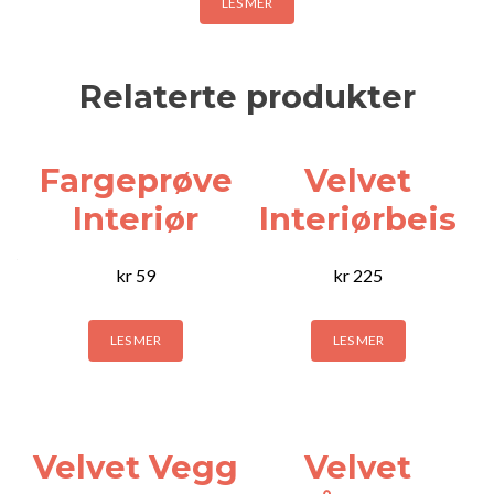
LES MER
Relaterte produkter
Fargeprøve
Velvet
Interiør
Interiørbeis
kr
59
kr
225
LES MER
LES MER
Velvet Vegg
Velvet