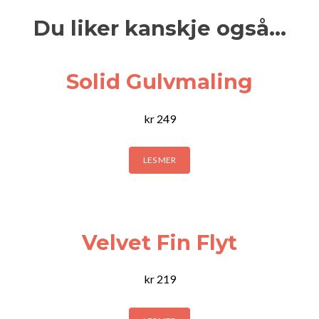
Du liker kanskje også…
Solid Gulvmaling
kr
249
LES MER
Velvet Fin Flyt
kr
219