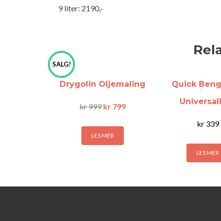
9 liter: 2190,-
Rel
SALG!
Drygolin Oljemaling
Quick Beng
Universal
kr
999
kr
799
kr
339
LES MER
LES MER