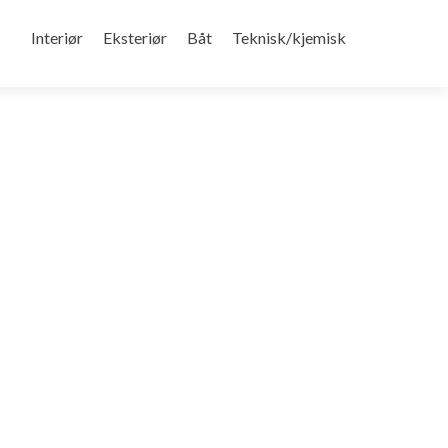
Gå
til
Interiør
Eksteriør
Båt
Teknisk/kjemisk
innhold