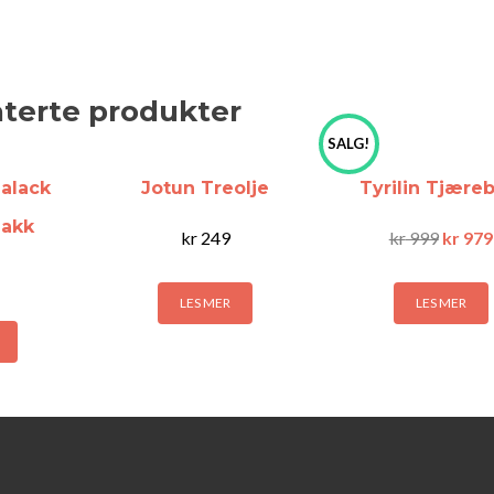
aterte produkter
SALG!
alack
Jotun Treolje
Tyrilin Tjæreb
lakk
kr
249
kr
999
kr
979
LES MER
LES MER