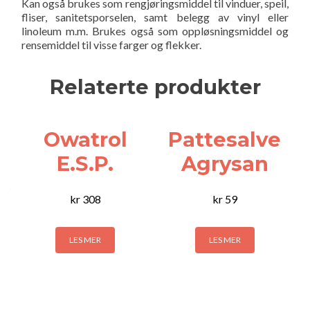
Kan også brukes som rengjøringsmiddel til vinduer, speil,
fliser, sanitetsporselen, samt belegg av vinyl eller
linoleum m.m. Brukes også som oppløsningsmiddel og
rensemiddel til visse farger og flekker.
Relaterte produkter
Owatrol
Pattesalve
E.S.P.
Agrysan
kr
308
kr
59
LES MER
LES MER