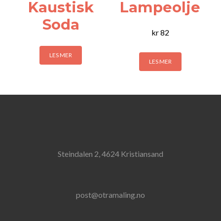
Kaustisk
Lampeolje
Soda
kr
82
LES MER
LES MER
Steindalen 2, 4624 Kristiansand
post@otramaling.no