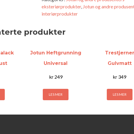
eksteriørprodukter
,
Jotun og andre produsen
interiørprodukter
aterte produkter
alack
Jotun Heftgrunning
Trestjerne
ust
Universal
Gulvmatt
kr
249
kr
349
LES MER
LES MER