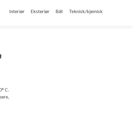
Gå
til
Interiør
Eksteriør
Båt
Teknisk/kjemisk
innhold
g
0° C.
pere,