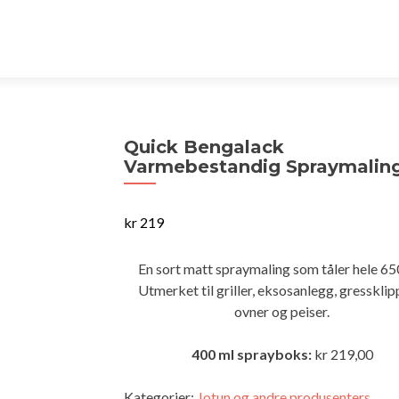
Quick Bengalack
Varmebestandig Spraymalin
kr
219
En sort matt spraymaling som tåler hele 65
Utmerket til griller, eksosanlegg, gressklip
ovner og peiser.
400 ml sprayboks:
kr 219,00
Kategorier:
Jotun og andre produsenters