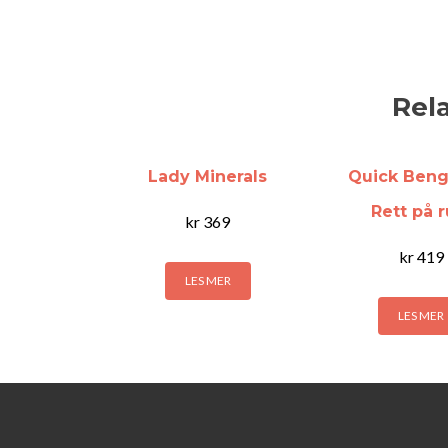
Rel
Lady Minerals
Quick Beng
Rett på r
kr
369
kr
419
LES MER
LES MER