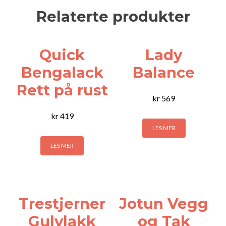
Relaterte produkter
Quick
Lady
Bengalack
Balance
Rett på rust
kr
569
kr
419
LES MER
LES MER
Trestjerner
Jotun Vegg
Gulvlakk
og Tak