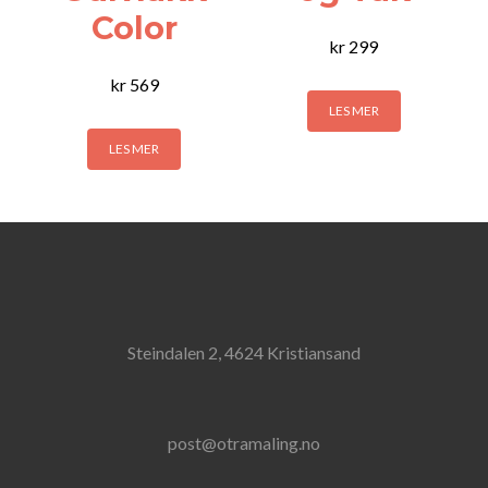
Color
kr
299
kr
569
LES MER
LES MER
Steindalen 2, 4624 Kristiansand
post@otramaling.no