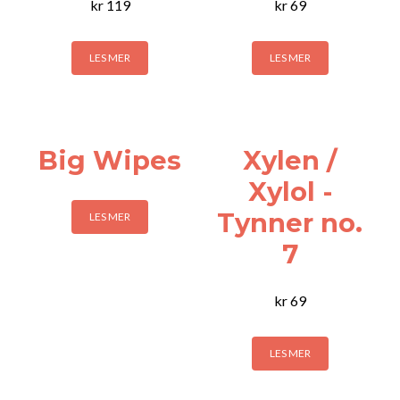
kr
119
kr
69
LES MER
LES MER
Big Wipes
Xylen /
Xylol -
Tynner no.
LES MER
7
kr
69
LES MER