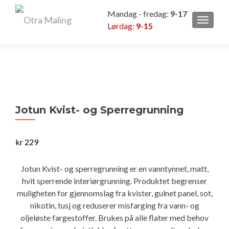
Mandag - fredag:
9-17
VEKSL
Lørdag:
9-15
Jotun Kvist- og Sperregrunning
kr
229
Jotun Kvist- og sperregrunning er en vanntynnet, matt,
hvit sperrende interiørgrunning. Produktet begrenser
muligheten for gjennomslag fra kvister, gulnet panel, sot,
nikotin, tusj og reduserer misfarging fra vann- og
oljeløste fargestoffer. Brukes på alle flater med behov