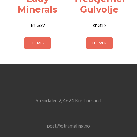
Minerals
Gulvolje
kr
369
kr
319
LES MER
LES MER
Steindalen 2, 4624 Kristiansand
post@otramaling.no