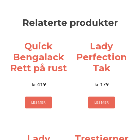
Relaterte produkter
Quick
Lady
Bengalack
Perfection
Rett på rust
Tak
kr
419
kr
179
LES MER
LES MER
Lady
Trestjerner